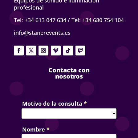
Equipos de sonido e iluminación
profesional
Tel: +34 613 047 634
/
Tel: +34 680 754 104
info@stanerevents.es
Contacta con
nosotros
Contact
Motivo de la consulta
*
Us
Nombre
*