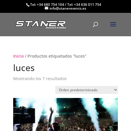
Tel: +34 680 754 104
/
Tel: +34 636 011 754
info@stanerevents.es
Inicio
/ Productos etiquetados “luces”
luces
Mostrando los 7 resultados