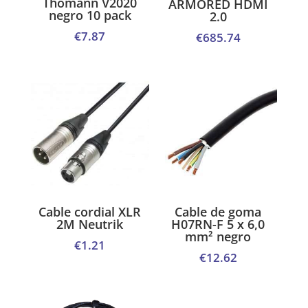
Thomann V2020
ARMORED HDMI
negro 10 pack
2.0
€
7.87
€
685.74
Cable cordial XLR
Cable de goma
2M Neutrik
H07RN-F 5 x 6,0
mm² negro
€
1.21
€
12.62