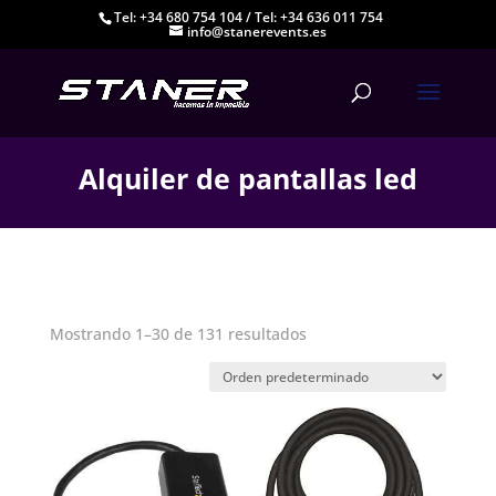
Tel: +34 680 754 104
/
Tel: +34 636 011 754
info@stanerevents.es
Alquiler de pantallas led
Mostrando 1–30 de 131 resultados