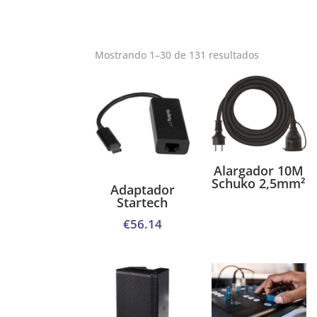
Mostrando 1–30 de 131 resultados
Alargador 10M
Schuko 2,5mm²
Adaptador
Startech
€
56.14