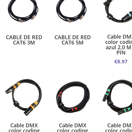
Cable DM
CABLE DE RED
CABLE DE RED
color codi
CAT6 3M
CAT6 5M
azul 2,0 M
PIN
€
8.97
Cable DMX
Cable DMX
Cable DM
color coding
color coding
color codi