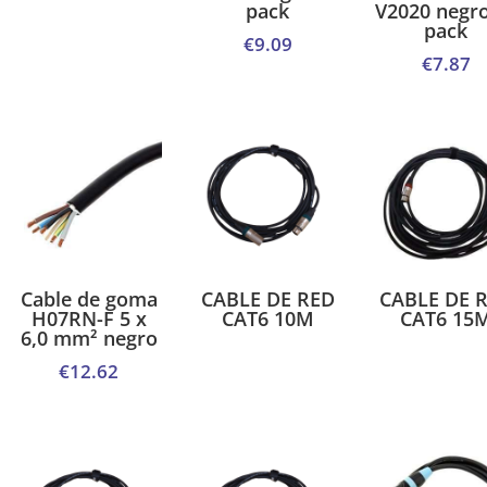
pack
V2020 negro
pack
€
9.09
€
7.87
Cable de goma
CABLE DE RED
CABLE DE 
H07RN-F 5 x
CAT6 10M
CAT6 15
6,0 mm² negro
€
12.62