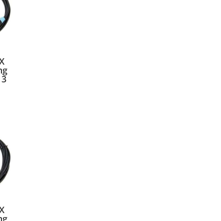
X
ng
 3
X
ng