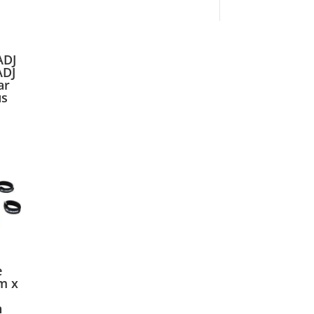
ADJ
ADJ
ar
us
e
m x
n