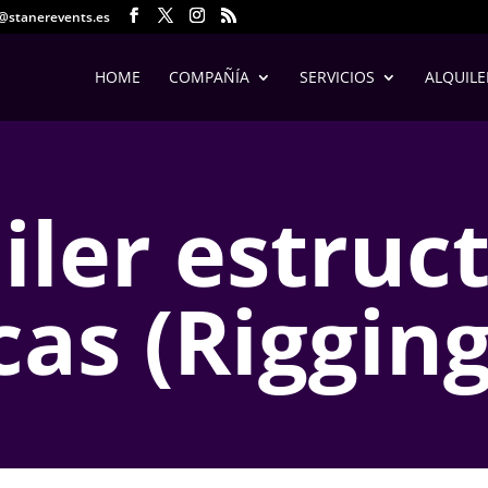
o@stanerevents.es
HOME
COMPAÑÍA
SERVICIOS
ALQUILE
iler estruc
cas (Rigging