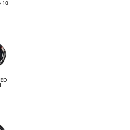
 10
RED
M