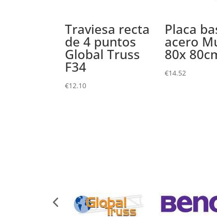
Traviesa recta
Placa ba
de 4 puntos
acero Mu
Global Truss
80x 80c
F34
€
14.52
€
12.10