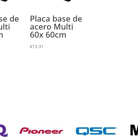
se de
Placa base de
lti
acero Multi
m
60x 60cm
€
13.31