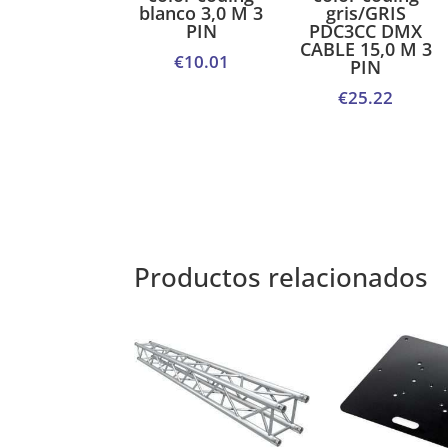
blanco 3,0 M 3
gris/GRIS
PIN
PDC3CC DMX
CABLE 15,0 M 3
€
10.01
PIN
€
25.22
Productos relacionados