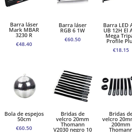
Barra láser
Barra láser
Barra LED 
Mark MBAR
RGB 6 1W
UB 12H El 
3230 R
Mega Trip
€
60.50
Profile Pl
€
48.40
€
18.15
Bola de espejos
Bridas de
Bridas d
50cm
velcro 20mm
velcro 20m
Thomann
200mm
€
60.50
V2030 negro 10
Thoman