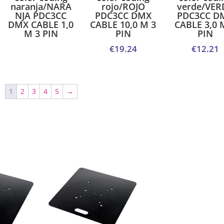
naranja/NARA
rojo/ROJO
verde/VER
NJA PDC3CC
PDC3CC DMX
PDC3CC D
DMX CABLE 1,0
CABLE 10,0 M 3
CABLE 3,0 
M 3 PIN
PIN
PIN
€
19.24
€
12.21
1
2
3
4
5
→