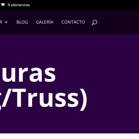
0 elementos
R
BLOG
GALERÍA
CONTACTO
turas
/Truss)