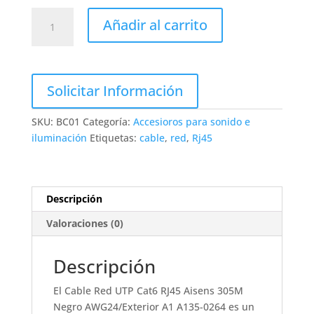
Bobina
Añadir al carrito
de
cable
Aisens
RJ45
Solicitar Información
CAT6
UTP
SKU:
BC01
Categoría:
Accesioros para sonido e
AWG24
iluminación
Etiquetas:
cable
,
red
,
Rj45
cantidad
Descripción
Valoraciones (0)
Descripción
El Cable Red UTP Cat6 RJ45 Aisens 305M
Negro AWG24/Exterior A1 A135-0264 es un