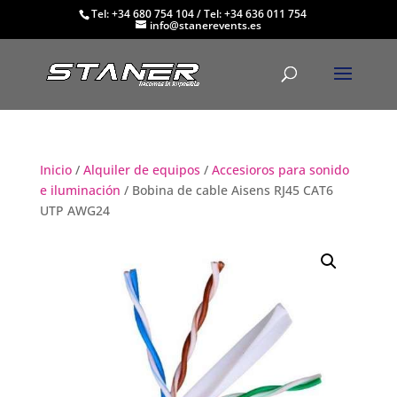
Tel: +34 680 754 104
/
Tel: +34 636 011 754
info@stanerevents.es
Inicio
/
Alquiler de equipos
/
Accesioros para sonido
e iluminación
/ Bobina de cable Aisens RJ45 CAT6
UTP AWG24