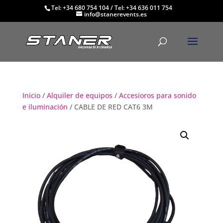
Tel: +34 680 754 104
/
Tel: +34 636 011 754
info@stanerevents.es
Inicio
/
Alquiler de equipos
/
Accesioros para sonido
e iluminación
/ CABLE DE RED CAT6 3M