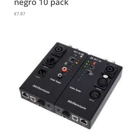
negro 10 pack
€
7.87