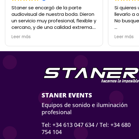
Staner se encargó de la parte
Si quieres
audiovisual de nuestra boda. Dieron
llevarlo a 
un servicio muy profesional, flexible y
No busque
cercano, y de una calidad extrema.
Gran planificación sin dejar nada a la
Atención c
Leer más
Leer más
suerte. Fue una boda al aire libre,
el primer c
con sus complejidades, y salió todo
producció
a la perfección. De auténtico 10. No
de todo, n
podría haber salido mejor. Absolutos
siempre t
cracks!
que crees 
con las qu
el equipo, 
Sin lugar a
STANER EVENTS
referencia
Equipos de sonido e iluminación
Siempre d
profesional
son los mej
Esther, son
Tel: +34 613 047 634
/
Tel: +34 680
privilegio 
754 104
Con ellos 