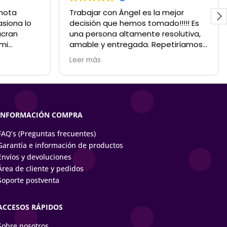
 nota
Trabajar con Ángel es la mejor
siona lo
decisión que hemos tomado!!!!! Es
ucran
una persona altamente resolutiva,
 mi
amable y entregada. Repetiríamos
 impecable;
en cada evento!!
Leer más
re
a mano. Un
 personas
ometen
INFORMACIÓN COMPRA
FAQ’s (Preguntas frecuentes)
Garantía e información de productos
Envíos y devoluciones
Área de cliente y pedidos
Soporte postventa
ACCESOS RÁPIDOS
Sobre nosotros