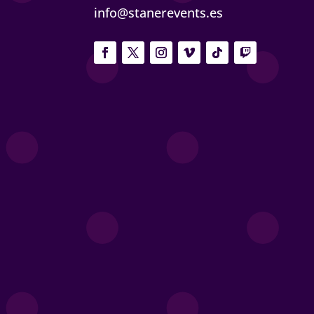
info@stanerevents.es
hacen real