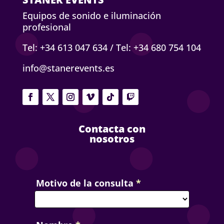
Equipos de sonido e iluminación
profesional
Tel: +34 613 047 634
/
Tel: +34 680 754 104
info@stanerevents.es
Contacta con
nosotros
Contact
Motivo de la consulta
*
Us