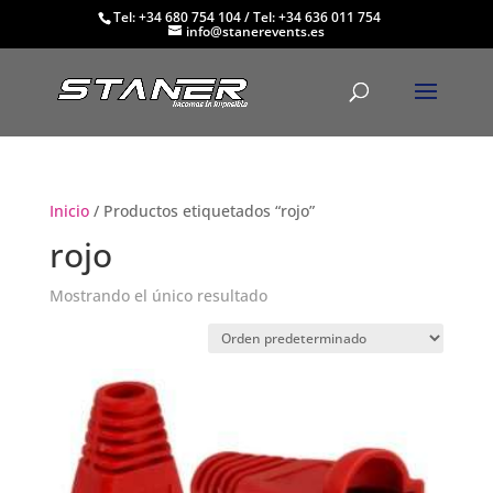
Tel: +34 680 754 104
/
Tel: +34 636 011 754
info@stanerevents.es
Inicio
/ Productos etiquetados “rojo”
rojo
Mostrando el único resultado