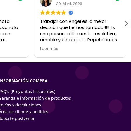
30. Abril, 2026
 nota
Trabajar con Ángel es la mejor
siona lo
decisión que hemos tomado!!!!! Es
ucran
una persona altamente resolutiva,
 mi
amable y entregada. Repetiríamos
 impecable;
en cada evento!!
Leer más
re
a mano. Un
 personas
ometen
INFORMACIÓN COMPRA
FAQ’s (Preguntas frecuentes)
Garantía e información de productos
Envíos y devoluciones
Área de cliente y pedidos
Soporte postventa