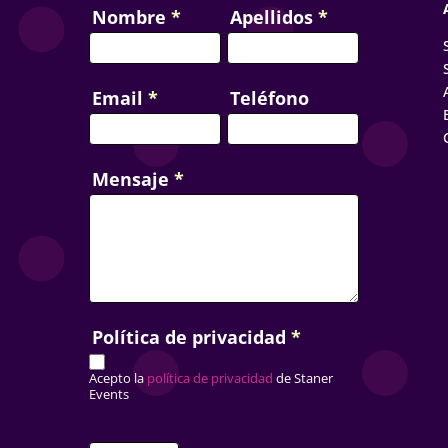
poder trabajar con ellos.
Nombre
*
Apellidos
*
si puedes soñarlo, lo
idad!!
Email
*
Teléfono
Mensaje
*
Política de privacidad
*
Acepto la
política de privacidad
de Staner
Events