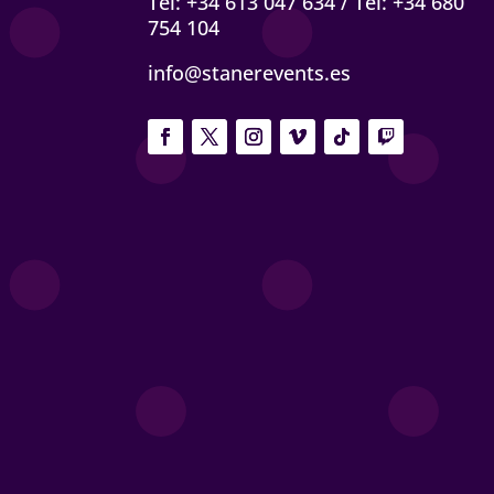
Tel: +34 613 047 634
/
Tel: +34 680
privilegio 
754 104
Con ellos 
info@stanerevents.es
hacen real