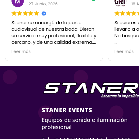
27. Junio, 2026
18.
Staner se encargó de la parte
Si quieres
audiovisual de nuestra boda. Dieron
llevarlo a 
un servicio muy profesional, flexible y
No busque
cercano, y de una calidad extrema.
Gran planificación sin dejar nada a la
Atención c
Leer más
Leer más
suerte. Fue una boda al aire libre,
el primer c
con sus complejidades, y salió todo
producció
a la perfección. De auténtico 10. No
de todo, n
podría haber salido mejor. Absolutos
siempre t
cracks!
que crees 
con las qu
el equipo, 
Sin lugar a
STANER EVENTS
referencia
Equipos de sonido e iluminación
Siempre d
profesional
son los mej
Esther, son