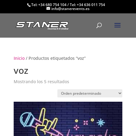
Tel: +34 680 754 104
/
Tel: +34 636 011 754
info@stanerevents.es
Inicio
/ Productos etiquetados “voz”
voz
Mostrando los 5 resultados