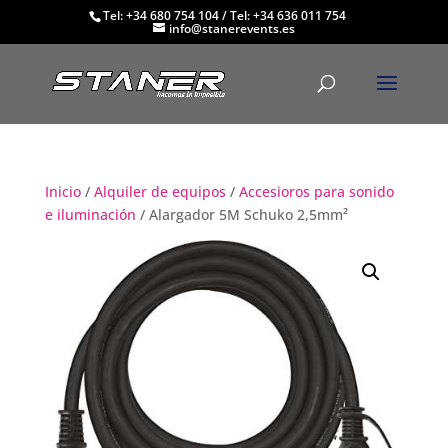
Tel: +34 680 754 104
/
Tel: +34 636 011 754
info@stanerevents.es
Inicio
/
Alquiler de equipos
/
Accesioros para sonido
e iluminación
/ Alargador 5M Schuko 2,5mm²