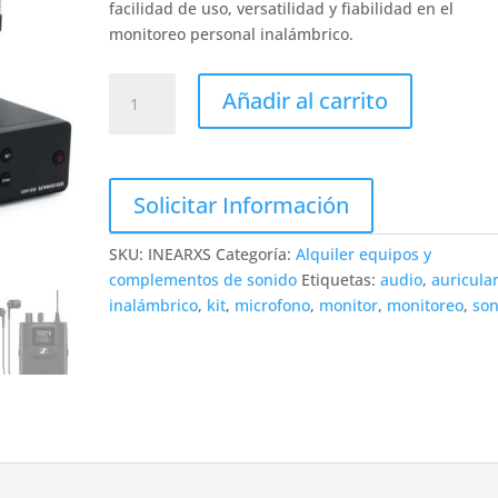
facilidad de uso, versatilidad y fiabilidad en el
monitoreo personal inalámbrico.
Set
Añadir al carrito
XS
Wireless
IEM/IN
EAR
Solicitar Información
SENNHEISER
XS
SKU:
INEARXS
Categoría:
Alquiler equipos y
IEM
complementos de sonido
Etiquetas:
audio
,
auricula
cantidad
inalámbrico
,
kit
,
microfono
,
monitor
,
monitoreo
,
son