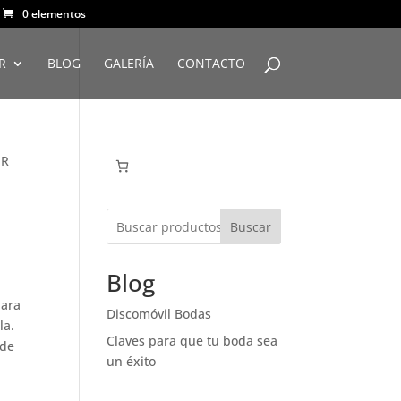
0 elementos
R
BLOG
GALERÍA
CONTACTO
ER
Buscar
Blog
para
Discomóvil Bodas
la.
Claves para que tu boda sea
 de
un éxito
a