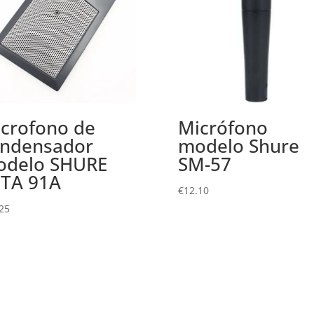
crofono de
Micrófono
ndensador
modelo Shure
odelo SHURE
SM-57
TA 91A
€
12.10
25