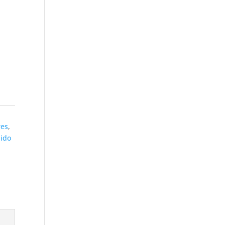
res
,
ido