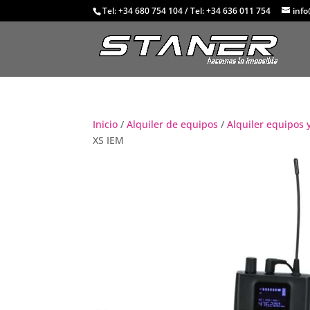
Tel: +34 680 754 104
/
Tel: +34 636 011 754
inf
Inicio
/
Alquiler de equipos
/
Alquiler equipos
XS IEM