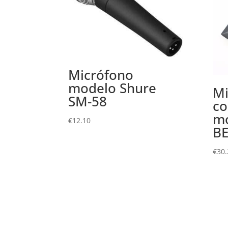
Micrófono
modelo Shure
Mi
SM-58
co
m
€
12.10
BE
€
30.